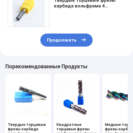
Твердые торцевые фрезы
карбида вольфрама 4
торцевой фрезы H65RC
каннелюры D12
Продолжать
Порекомендованные Продукты
Твердые торцевые
Квадратные
Медные торц
фрезы карбида
торцевые фрезы
фрезы карби