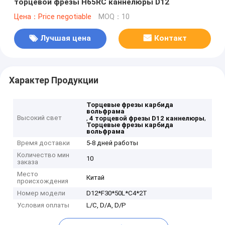
торцевой фрезы H65RC каннелюры D12
Цена：Price negotiable
MOQ：10
Лучшая цена
Контакт
Характер Продукции
Торцевые фрезы карбида
вольфрама
Высокий свет
,
,
4 торцевой фрезы D12 каннелюры
Торцевые фрезы карбида
вольфрама
Время доставки
5-8 дней работы
Количество мин
10
заказа
Место
Китай
происхождения
Номер модели
D12*F30*50L*C4*2T
Условия оплаты
L/C, D/A, D/P