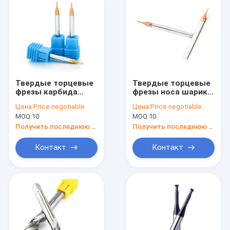
Твердые торцевые
Твердые торцевые
фрезы карбида
фрезы носа шарика
вольфрама 2
каннелюры R0.5
Цена:
Price negotiable
Цена:
Price negotiable
торцевой фрезы
карбида вольфрама
MOQ:
10
MOQ:
10
носа шарика
2 для стали
каннелюры R0.75
Получить последнюю цену
Получить последнюю цену
для стали
Контакт
Контакт