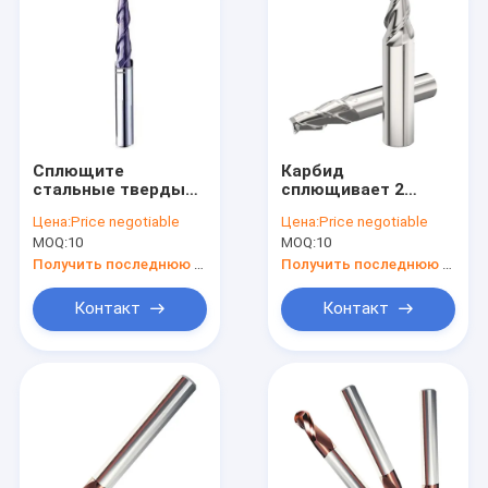
Сплющите
Карбид
стальные твердые
сплющивает 2
торцевые фрезы
торцевой фрезы
Цена:
Price negotiable
Цена:
Price negotiable
Hrc65 SX квадрата
карбида вольфрама
MOQ:
10
MOQ:
10
каннелюр D3
каннелюр D6 без
карбида вольфрама
покрытия для
Получить последнюю цену
Получить последнюю цену
2
алюминия
Контакт
Контакт