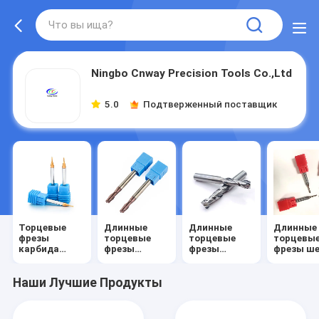
Ningbo Cnway Precision Tools Co.,Ltd
5.0
Подтверженный поставщик
Торцевые
Длинные
Длинные
Длинные
фрезы
торцевые
торцевые
торцевы
карбида
фрезы
фрезы
фрезы ш
вольфрама
хвостовика
каннелюры
Наши Лучшие Продукты