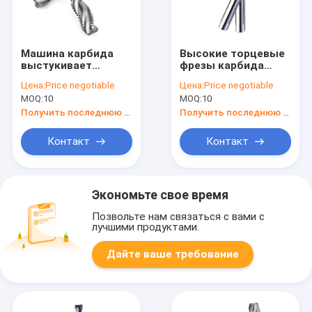
Машина карбида
Высокие торцевые
выстукивает
фрезы карбида
торцевую фрезу
вольфрама стали
Цена:
Price negotiable
Цена:
Price negotiable
карбида вольфрама
твердости 2
MOQ:
10
MOQ:
10
M3 M4 M6 твердую
каннелюры D4 Hrc65
для стали
SX
Получить последнюю цену
Получить последнюю цену
Контакт
Контакт
Экономьте свое время
Позвольте нам связаться с вами с
лучшими продуктами.
Дайте ваше требование