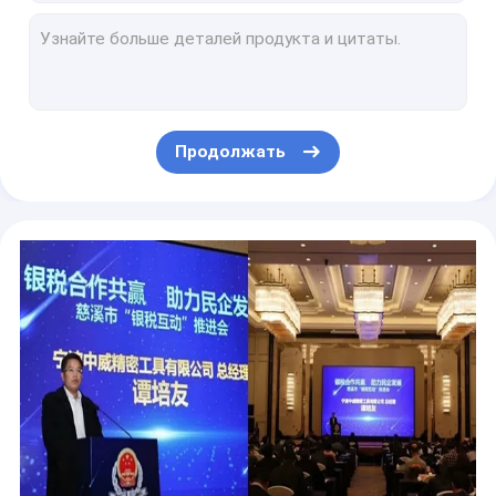
Твердый ST торцевых фрез Hrc65 носа шарика каннелюр D10R5 карбида вольфрама 2
Филировать металла керамический Indexable вводит RPMT1604 MO TN1
Вставки RPMT металла керамические Indexable филируя 1203 MO TN1
Твердые торцевые фрезы Hrc65 SX квадрата каннелюр D10 карбида вольфрама 4
Твердые торцевые фрезы Hrc65 SX квадрата каннелюр D6 карбида вольфрама 4
Продолжать
Твердые торцевые фрезы Hrc65 Sx носа шарика каннелюр D10R5 карбида вольфрама 2
Микро- торцевые фрезы Hrc60 2 торцевой фрезы носа шарика каннелюр 0.1mm
6mm 4 торцевой фрезы карбида вольфрама каннелюр D6 для графита
Различные твердые торцевые фрезы карбида вольфрама для алюминия/меди/стали
Твердые торцевые фрезы Hrc60 w квадрата каннелюр D8 карбида вольфрама 4