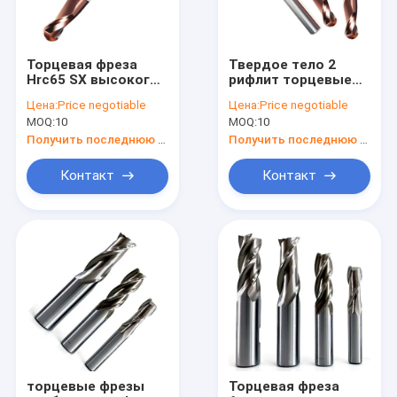
Торцевая фреза
Твердое тело 2
Hrc65 SX высокого
рифлит торцевые
карбида каннелюр
фрезы Hrc65 SX
Цена:
Price negotiable
Цена:
Price negotiable
R2 стали 2
карбида вольфрама
MOQ:
10
MOQ:
10
твердости
R3 для высокой
квадратная
стали твердости
Получить последнюю цену
Получить последнюю цену
Контакт
Контакт
Дом
Продукты
О нас
торцевые фрезы
Торцевая фреза